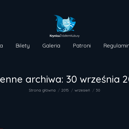
Strona główna
Bilety
Galer
a
Bilety
Galeria
Patroni
Regulami
ienne archiwa:
30 września 2
Jesteś tutaj:
Strona główna
2015
wrzesień
30