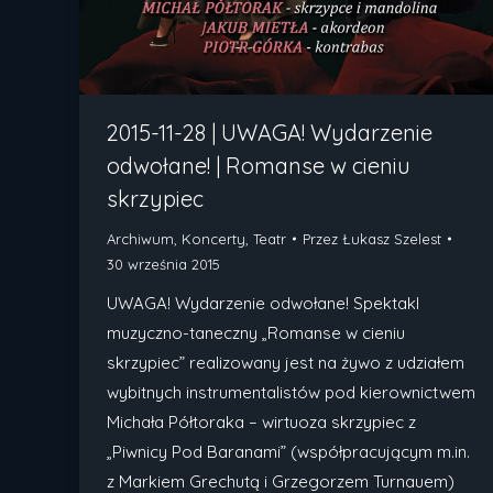
2015-11-28 | UWAGA! Wydarzenie
odwołane! | Romanse w cieniu
skrzypiec
Archiwum
,
Koncerty
,
Teatr
Przez
Łukasz Szelest
30 września 2015
UWAGA! Wydarzenie odwołane! Spektakl
muzyczno-taneczny „Romanse w cieniu
skrzypiec” realizowany jest na żywo z udziałem
wybitnych instrumentalistów pod kierownictwem
Michała Półtoraka – wirtuoza skrzypiec z
„Piwnicy Pod Baranami” (współpracującym m.in.
z Markiem Grechutą i Grzegorzem Turnauem)