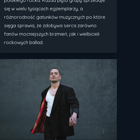
polskiego rocka. Każda płyta grupy sprzedaje
się w wielu tysiącach egzemplarzy, a
różnorodność gatunków muzycznych po które
sięga sprawia, że zdobywa serca zarówno
fanów mocniejszych brzmień, jak i wielbicieli
rockowych ballad.