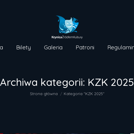
Strona główna
Bilety
Galer
a
Bilety
Galeria
Patroni
Regulami
Archiwa kategorii:
KZK 2025
Jesteś tutaj:
Strona główna
Kategoria "KZK 2025"