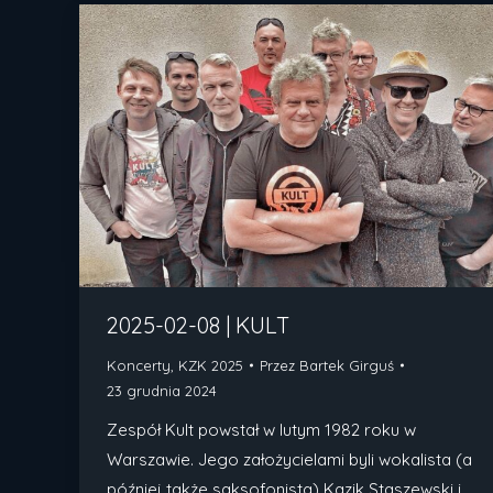
2025-02-08 | KULT
Koncerty
,
KZK 2025
Przez
Bartek Girguś
23 grudnia 2024
Zespół Kult powstał w lutym 1982 roku w
Warszawie. Jego założycielami byli wokalista (a
później także saksofonista) Kazik Staszewski i