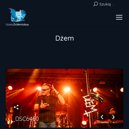
Szukaj:
Szukaj ...
Dżem
Jesteś tutaj:
_DSC6450