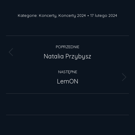
Kategorie:
Koncerty
,
Koncerty 2024
17 lutego 2024
Nawigacja
POPRZEDNIE
albumu
Natalia Przybysz
Poprzedni
album:
NASTĘPNE
LemON
Następny
album: