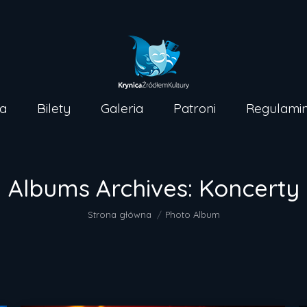
Strona główna
Bilety
Galer
a
Bilety
Galeria
Patroni
Regulami
Albums Archives:
Koncerty
Jesteś tutaj:
Strona główna
Photo Album