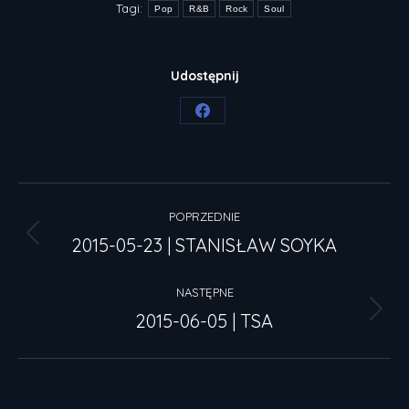
Tagi:
Pop
R&B
Rock
Soul
Udostępnij
Share
on
Facebook
Nawigacja
POPRZEDNIE
wpisów
2015-05-23 | STANISŁAW SOYKA
Poprzedni
wpis:
NASTĘPNE
2015-06-05 | TSA
Następny
wpis: