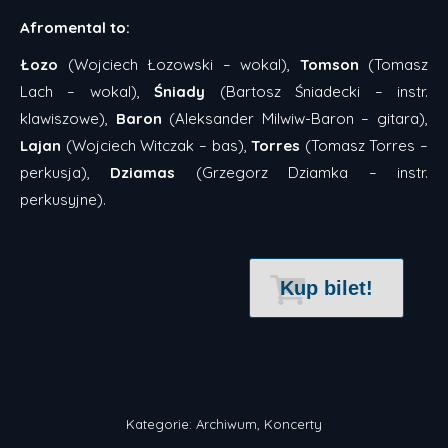
Afromental to:
Łozo
(Wojciech Łozowski – wokal),
Tomson
(Tomasz
Lach – wokal),
Śniady
(Bartosz Śniadecki – instr.
klawiszowe),
Baron
(Aleksander Milwiw-Baron – gitara),
Lajan
(Wojciech Witczak – bas),
Torres
(Tomasz Torres –
perkusja),
Dziamas
(Grzegorz Dziamka – instr.
perkusyjne).
Kup bilet!
Kategorie:
Archiwum
,
Koncerty