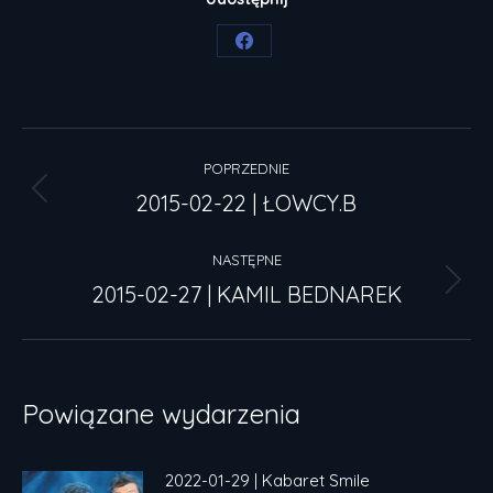
Share
on
Facebook
Nawigacja
POPRZEDNIE
wpisów
2015-02-22 | ŁOWCY.B
Poprzedni
wpis:
NASTĘPNE
2015-02-27 | KAMIL BEDNAREK
Następny
wpis:
Powiązane wydarzenia
2022-01-29 | Kabaret Smile