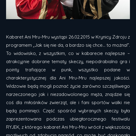
Kabaret Ani Mru-Mru wystąpi 26.02.2015 w Krynicy Zdroju z
programem „Jak się nie da, a bardzo się chce… to można!”.
To widowisko, z wszystkim, co w kabarecie najlepsze –
atrakcyjnie dobrane tematy skeczy, niepodrabialna gra i
pointy trafiające w punk, wszystko podane w
charakterystycznej dla Ani Mru-Mru najlepszej jakości.
Widzowie będą mogli poznać życie zarówno szczęśliwego
narzeczonego jak i niezadowolonego męża, znajdzie się
coś dla miłośników zwierząt, ale i fani sportów walki nie
będą pominięci. Część spośród wybranych skeczy była
zaprezentowana podczas ubiegłorocznego festiwalu
RYJEK, z którego kabaret Ani Mru-Mru wrócił z większością
możliwych od zdobycia nagród, co może być doskonałą