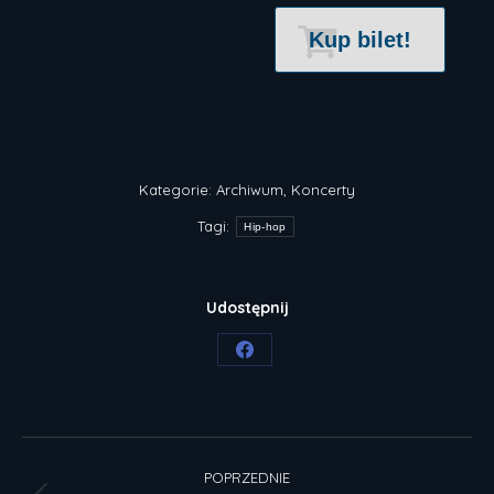
Kup bilet!
Kategorie:
Archiwum
,
Koncerty
Tagi:
Hip-hop
Udostępnij
Share
on
Facebook
Nawigacja
POPRZEDNIE