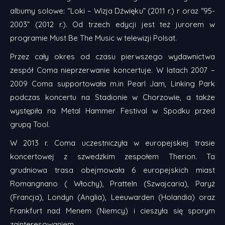
albumy solowe: “Loki – Wizja Dźwięku” (2011 r.) r oraz “95-
2003” (2012 r.). Od trzech edycji jest też jurorem w
programie Must Be The Music w telewizji Polsat.
Przez cały okres od czasu pierwszego wydawnictwa
zespół Coma nieprzerwanie koncertuje. W latach 2007 –
2009 Coma supportowała m.in Pearl Jam, Linking Park
podczas koncertu na Stadionie w Chorzowie, a także
występiła na Metal Hammer Festival w Spodku przed
grupą Tool.
W 2013 r. Coma uczestniczyła w europejskiej trasie
koncertowej z szwedzkim zespołem Therion. Ta
grudniowa trasa obejmowała 6 europejskich miast
Romangnano ( Włochy), Pratteln (Szwajcaria), Paryż
(Francja), Londyn (Anglia), Leeuwarden (Holandia) oraz
Frankfurt nad Menem (Niemcy) i cieszyła się sporym
zainteresowaniem.