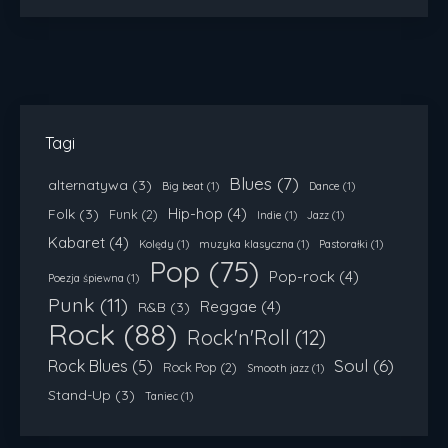
Tagi
Blues
(7)
alternatywa
(3)
Big beat
(1)
Dance
(1)
Hip-hop
(4)
Folk
(3)
Funk
(2)
Indie
(1)
Jazz
(1)
Kabaret
(4)
Kolędy
(1)
muzyka klasyczna
(1)
Pastorałki
(1)
Pop
(75)
Pop-rock
(4)
Poezja śpiewna
(1)
Punk
(11)
Reggae
(4)
R&B
(3)
Rock
(88)
Rock'n'Roll
(12)
Soul
(6)
Rock Blues
(5)
Rock Pop
(2)
Smooth jazz
(1)
Stand-Up
(3)
Taniec
(1)