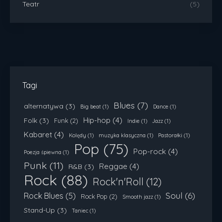
Teatr
(5)
Tagi
Blues
(7)
alternatywa
(3)
Big beat
(1)
Dance
(1)
Hip-hop
(4)
Folk
(3)
Funk
(2)
Indie
(1)
Jazz
(1)
Kabaret
(4)
Kolędy
(1)
muzyka klasyczna
(1)
Pastorałki
(1)
Pop
(75)
Pop-rock
(4)
Poezja śpiewna
(1)
Punk
(11)
Reggae
(4)
R&B
(3)
Rock
(88)
Rock'n'Roll
(12)
Soul
(6)
Rock Blues
(5)
Rock Pop
(2)
Smooth jazz
(1)
Stand-Up
(3)
Taniec
(1)