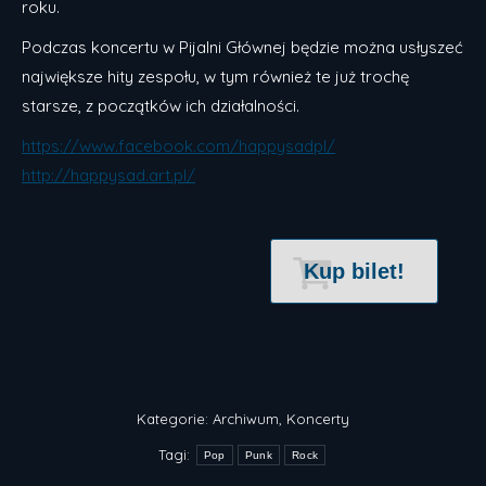
roku.
Podczas koncertu w Pijalni Głównej będzie można usłyszeć
największe hity zespołu, w tym również te już trochę
starsze, z początków ich działalności.
https://www.facebook.com/happysadpl/
http://happysad.art.pl/
Kup bilet!
Kategorie:
Archiwum
,
Koncerty
Tagi:
Pop
Punk
Rock