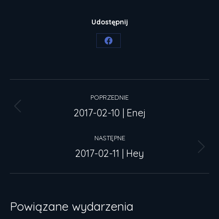
Udostępnij
Share
on
Facebook
Nawigacja
POPRZEDNIE
wpisów
2017-02-10 | Enej
Poprzedni
wpis:
NASTĘPNE
2017-02-11 | Hey
Następny
wpis:
Powiązane wydarzenia