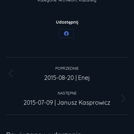
Udostępnij
Share
on
Facebook
Nawigacja
POPRZEDNIE
wpisów
2015-08-20 | Enej
Poprzedni
wpis:
NASTĘPNE
2015-07-09 | Janusz Kasprowicz
Następny
wpis: