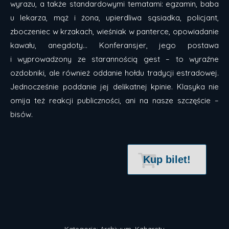
wyrazu, a także standardowymi tematami: egzamin, baba
u lekarza, mąż i żona, upierdliwa sąsiadka, policjant,
zboczeniec w krzakach, wieśniak w panterce, opowiadanie
kawału, anegdoty… Konferansjer, jego postawa
i wyprowadzony ze starannością gest – to wyraźne
ozdobniki, ale również oddanie hołdu tradycji estradowej.
Jednocześnie poddanie jej delikatnej kpinie. Klasyka nie
omija też reakcji publiczności, ani na nasze szczęście –
bisów.
Kup bilet!
Kategorie:
Archiwum
,
Kabarety