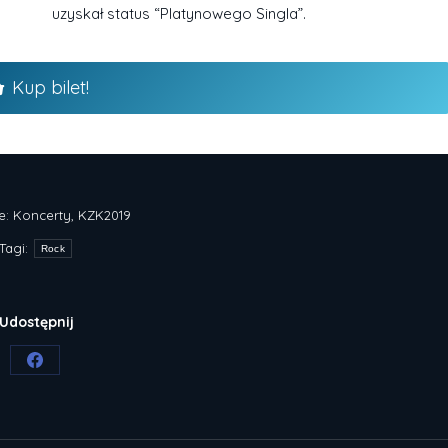
uzyskał status “Platynowego Singla”.
Kup bilet!
e:
Koncerty
,
KZK2019
Tagi:
Rock
Udostępnij
Share
on
Facebook