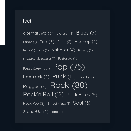
Tagi
Blues
(7)
alternatywa
(3)
Big beat
(1)
Hip-hop
(4)
Folk
(3)
Funk
(2)
Dance
(1)
Kabaret
(4)
Indie
(1)
Jazz
(1)
Kolędy
(1)
muzyka klasyczna
(1)
Pastorałki
(1)
Pop
(75)
Poezja śpiewna
(1)
Punk
(11)
Pop-rock
(4)
R&B
(3)
Rock
(88)
Reggae
(4)
Rock'n'Roll
(12)
Rock Blues
(5)
Soul
(6)
Rock Pop
(2)
Smooth jazz
(1)
Stand-Up
(3)
Taniec
(1)