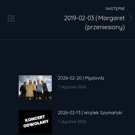
NASTĘPNE
2019-02-03 | Margaret
Następny
(przeniesiony)
wpis:
2026-02-20 | Myslovitz
7 stycznia 2026
2026-02-13 | Wojtek Szumański
7 stycznia 2026