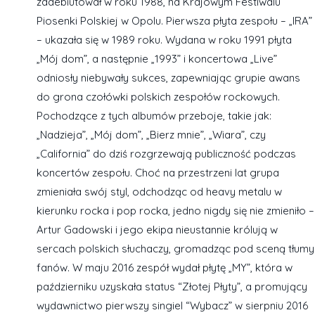
zadebiutował w roku 1988, na Krajowym Festiwalu
Piosenki Polskiej w Opolu. Pierwsza płyta zespołu – „IRA”
– ukazała się w 1989 roku. Wydana w roku 1991 płyta
„Mój dom”, a następnie „1993” i koncertowa „Live”
odniosły niebywały sukces, zapewniając grupie awans
do grona czołówki polskich zespołów rockowych.
Pochodzące z tych albumów przeboje, takie jak:
„Nadzieja”, „Mój dom”, „Bierz mnie”, „Wiara”, czy
„California” do dziś rozgrzewają publiczność podczas
koncertów zespołu. Choć na przestrzeni lat grupa
zmieniała swój styl, odchodząc od heavy metalu w
kierunku rocka i pop rocka, jedno nigdy się nie zmieniło –
Artur Gadowski i jego ekipa nieustannie królują w
sercach polskich słuchaczy, gromadząc pod sceną tłumy
fanów. W maju 2016 zespół wydał płytę „MY”, która w
październiku uzyskała status “Złotej Płyty”, a promujący
wydawnictwo pierwszy singiel “Wybacz” w sierpniu 2016