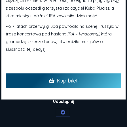
cięższych brzmień. W 1996 roku, po wydaniu płyty
Ogrody
,
z zespołu odszedł gitarzysta i założyciel Kuba Płucisz, a
kilka miesięcy później IRA zawiesiła działalność.
Po 7 latach przerwy grupa powróciła na scenę i ruszyła w
trasę koncertową pod hasłem:
IRA – Wracamy!
, która
gromadząc rzesze fanów, utwierdziła muzyków o
słuszności tej decyzji.
Kup bilet!
Udostępnij
Share
on