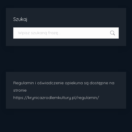
Facebook
Szukaj
Szukaj:
Regulamin i oświadczenie opiekuna są dostępne na
stronie
https://krynicazrodlemkultury.pl/regulamin/