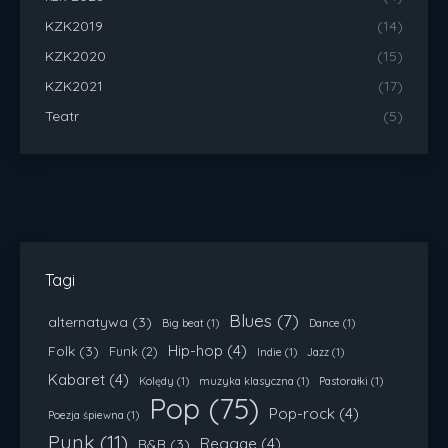
KZK2019
(14)
KZK2020
(15)
KZK2021
(17)
Teatr
(5)
Tagi
Blues
(7)
alternatywa
(3)
Big beat
(1)
Dance
(1)
Hip-hop
(4)
Folk
(3)
Funk
(2)
Indie
(1)
Jazz
(1)
Kabaret
(4)
Kolędy
(1)
muzyka klasyczna
(1)
Pastorałki
(1)
Pop
(75)
Pop-rock
(4)
Poezja śpiewna
(1)
Punk
(11)
Reggae
(4)
R&B
(3)