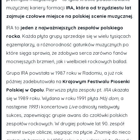
muzycznej kariery formacji
IRA, która od trzydziestu lat
zajmuje czołowe miejsce na polskiej scenie muzycznej
.
IRA to
jeden z najważniejszych zespołów polskiego
rocka
. Każda płyta grupy sprzedaje się w wielu tysiącach
egzemplarzy, a różnorodność gatunków muzycznych po
które sięga sprawia, że zdobywa serca zarówno fanów
mocniejszych brzmień, jak i wielbicieli rockowych ballad.
Grupa IRA powstała w 1987 roku w Radomiu, a już rok
później zadebiutowała na
Krajowym Festiwalu Piosenki
Polskiej w Opolu
. Pierwsza płyta zespołu pt.
IRA
ukazała
się w 1989 roku. Wydana w roku 1991 płyta
Mój dom
, a
następnie
1993
i koncertowa
Live
odniosły niebywały
sukces, zapewniając grupie awans do czołówki polskich
zespołów rockowych. W drugiej połowie lat 90. zespół
zmienił swoje oblicze, sięgając na płycie
Znamię
do nieco