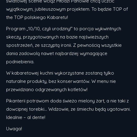
światowej scenie wciąż Młodzi Panowie chcą uczcić
wyjątkowym, jubileuszowym projektem. To będzie TOP of
the TOP polskiego Kabaretu!
Program „10/10, czyli urodziny!” to porcja wykwintnych
skeczy, przygotowanych na bazie najświeższych
spostrzeżeń, ze szczyptą ironii. Z pewnością wszystkie
dania zadowolą nawet najbardziej wymagające
podniebienia.
W kabaretowej kuchni wykorzystane zostaną tylko
naturalne produkty, bez konserwantów. W menu nie
przewidziano odgrzewanych kotletów!
Pikanterii potrawom doda świeżo mielony żart, a nie taki z
dowcipnej torebki… Widzowie, ze śmiechu będą ugotowani.
Idealnie – al dente!
Uwaga!