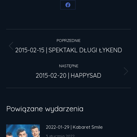
Share
on
Facebook
Nawigacja
POPRZEDNIE
wpisów
2015-02-15 | SPEKTAKL DŁUGI ŁYKEND
Poprzedni
wpis:
NASTĘPNE
2015-02-20 | HAPPYSAD
Następny
wpis:
Powiązane wydarzenia
2022-01-29 | Kabaret Smile
3 stycznia 2022