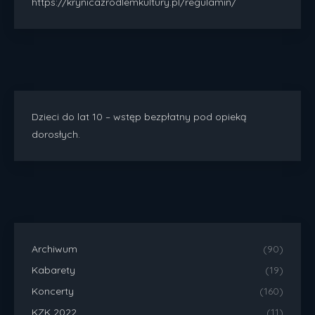
https://krynicazrodlemkultury.pl/regulamin/
Dzieci do lat 10 – wstęp bezpłatny pod opieką
dorosłych.
Archiwum
(90)
Kabarety
(19)
Koncerty
(160)
KZK 2022
(11)