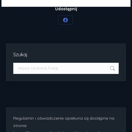
Udostępnij
Share
on
Facebook
Szukaj
Szukaj:
Regulamin i oświadczenie opiekuna są dostępne na
stronie