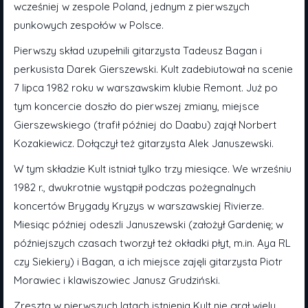
wcześniej w zespole Poland, jednym z pierwszych
punkowych zespołów w Polsce.
Pierwszy skład uzupełnili gitarzysta Tadeusz Bagan i
perkusista Darek Gierszewski. Kult zadebiutował na scenie
7 lipca 1982 roku w warszawskim klubie Remont. Już po
tym koncercie doszło do pierwszej zmiany, miejsce
Gierszewskiego (trafił później do Daabu) zajął Norbert
Kozakiewicz. Dołączył też gitarzysta Alek Januszewski.
W tym składzie Kult istniał tylko trzy miesiące. We wrześniu
1982 r., dwukrotnie wystąpił podczas pożegnalnych
koncertów Brygady Kryzys w warszawskiej Rivierze.
Miesiąc później odeszli Januszewski (założył Gardenię; w
późniejszych czasach tworzył też okładki płyt, m.in. Aya RL
czy Siekiery) i Bagan, a ich miejsce zajęli gitarzysta Piotr
Morawiec i klawiszowiec Janusz Grudziński.
Zresztą w pierwszych latach istnienia Kult nie grał wielu