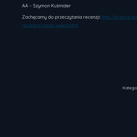
AA – Szymon Kuśmider
Zachęcamy do przeczytania recenzji:
http://kultura.
recenzja-jacek-wakar.html
Katego