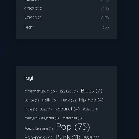
KZK2020
(15)
KZK2021
(17)
Teatr
(5)
Tagi
Blues
(7)
alternatywa
(3)
Big beat
(1)
Hip-hop
(4)
Folk
(3)
Funk
(2)
Dance
(1)
Kabaret
(4)
Indie
(1)
Jazz
(1)
Kolędy
(1)
muzyka klasyczna
(1)
Pastorałki
(1)
Pop
(75)
Poezja śpiewna
(1)
Punk
(11)
Pop-rock
(4)
R&B
(3)