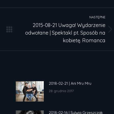
Facebook
NASTĘPNE
2015-08-21 Uwaga! Wydarzenie
odwołane | Spektakl pt. Sposób na
Następny
wpis:
kobietę. Romanca
2018-02-21 | Ani Mru Mru
28 grudnia 2017
2018-02-16 | Sylwia Grzeszczak