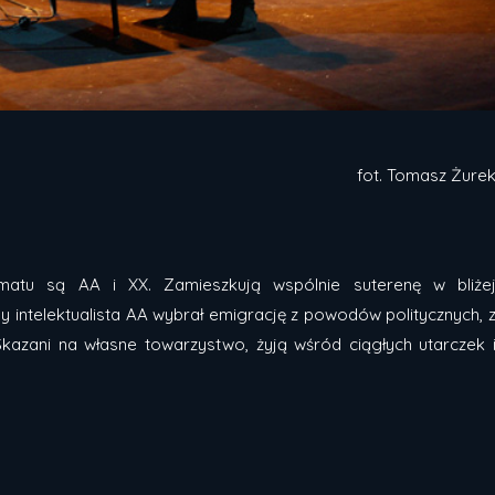
fot. Tomasz Żure
matu są AA i XX. Zamieszkują wspólnie suterenę w bliże
 intelektualista AA wybrał emigrację z powodów politycznych, 
 Skazani na własne towarzystwo, żyją wśród ciągłych utarczek 