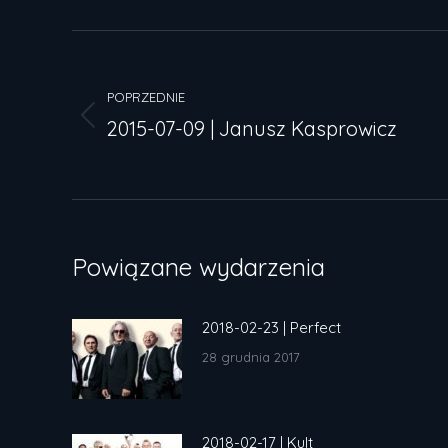
Nawigacja
wpisów
POPRZEDNIE
2015-07-09 | Janusz Kasprowicz
Poprzedni
wpis:
Powiązane wydarzenia
2018-02-23 | Perfect
28 grudnia 2017
2018-02-17 | Kult