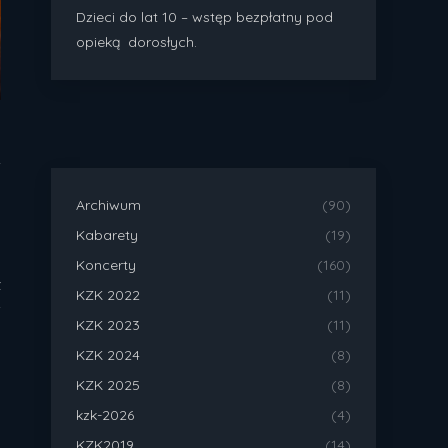
Dzieci do lat 10 – wstęp bezpłatny pod
opieką dorosłych.
k
Archiwum
(90)
Kabarety
(19)
j
Koncerty
(160)
z
KZK 2022
(11)
i
KZK 2023
(11)
KZK 2024
(8)
KZK 2025
(8)
kzk-2026
(4)
KZK2019
(14)