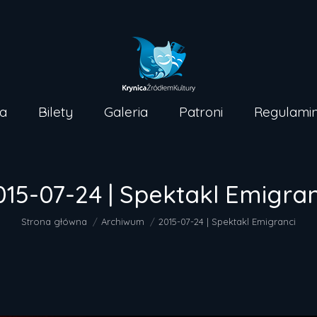
Strona główna
Bilety
Galer
a
Bilety
Galeria
Patroni
Regulami
015-07-24 | Spektakl Emigran
Jesteś tutaj:
Strona główna
Archiwum
2015-07-24 | Spektakl Emigranci