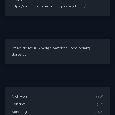
https://krynicazrodlemkultury.pl/regulamin/
Dzieci do lat 10 – wstęp bezpłatny pod opieką
dorosłych.
Archiwum
(90)
Kabarety
(19)
Koncerty
(160)