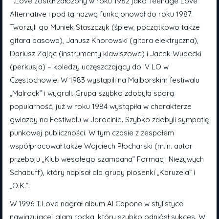
T.Love został założony w roku 1982 jako Teenage Love
Alternative i pod tą nazwą funkcjonował do roku 1987.
Tworzyli go Muniek Staszczyk (śpiew, początkowo także
gitara basowa), Janusz Knorowski (gitara elektryczna),
Dariusz Zając (instrumenty klawiszowe) i Jacek Wudecki
(perkusja) – koledzy uczęszczający do IV LO w
Częstochowie. W 1983 wystąpili na Malborskim festiwalu
„Malrock” i wygrali. Grupa szybko zdobyła sporą
popularność, już w roku 1984 wystąpiła w charakterze
gwiazdy na Festiwalu w Jarocinie. Szybko zdobyli sympatię
punkowej publiczności. W tym czasie z zespołem
współpracował także Wojciech Płocharski (m.in. autor
przeboju „Klub wesołego szampana” Formacji Nieżywych
Schabuff), który napisał dla grupy piosenki „Karuzela” i
„O.K.”.
W 1996 T.Love nagrał album Al Capone w stylistyce
nawiązującej glam rocka, który szybko odniósł sukces. W