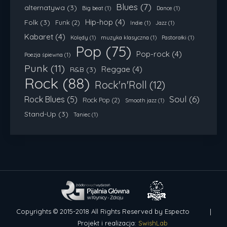
Blues
(7)
alternatywa
(3)
Big beat
(1)
Dance
(1)
Hip-hop
(4)
Folk
(3)
Funk
(2)
Indie
(1)
Jazz
(1)
Kabaret
(4)
Kolędy
(1)
muzyka klasyczna
(1)
Pastorałki
(1)
Pop
(75)
Pop-rock
(4)
Poezja śpiewna
(1)
Punk
(11)
Reggae
(4)
R&B
(3)
Rock
(88)
Rock'n'Roll
(12)
Soul
(6)
Rock Blues
(5)
Rock Pop
(2)
Smooth jazz
(1)
Stand-Up
(3)
Taniec
(1)
Copyrights © 2015-2018 All Rights Reserved by Especto |
Projekt i realizacja:
SwishLab