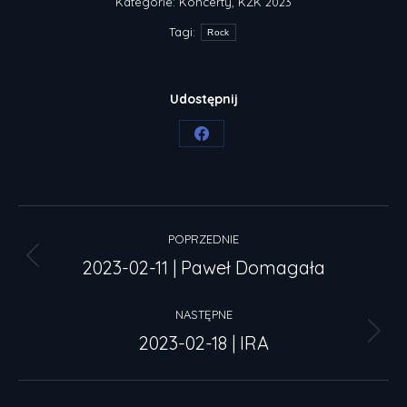
Kategorie:
Koncerty
,
KZK 2023
Tagi:
Rock
Udostępnij
Share
on
Facebook
Nawigacja
POPRZEDNIE
wpisów
2023-02-11 | Paweł Domagała
Poprzedni
wpis:
NASTĘPNE
2023-02-18 | IRA
Następny
wpis: