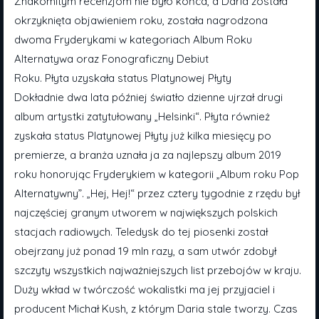
Znakomitym recenzjom nie było końca, a Daria została
okrzyknięta objawieniem roku, została nagrodzona
dwoma Fryderykami w kategoriach Album Roku
Alternatywa oraz Fonograficzny Debiut
Roku. Płyta uzyskała status Platynowej Płyty
Dokładnie dwa lata później światło dzienne ujrzał drugi
album artystki zatytułowany „Helsinki“. Płyta również
zyskała status Platynowej Płyty już kilka miesięcy po
premierze, a branża uznała ja za najlepszy album 2019
roku honorując Fryderykiem w kategorii „Album roku Pop
Alternatywny”. „Hej, Hej!“ przez cztery tygodnie z rzędu był
najczęściej granym utworem w największych polskich
stacjach radiowych. Teledysk do tej piosenki został
obejrzany już ponad 19 mln razy, a sam utwór zdobył
szczyty wszystkich najważniejszych list przebojów w kraju.
Duży wkład w twórczość wokalistki ma jej przyjaciel i
producent Michał Kush, z którym Daria stale tworzy. Czas