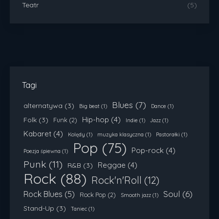
Teatr
(5)
Tagi
Blues
(7)
alternatywa
(3)
Big beat
(1)
Dance
(1)
Hip-hop
(4)
Folk
(3)
Funk
(2)
Indie
(1)
Jazz
(1)
Kabaret
(4)
Kolędy
(1)
muzyka klasyczna
(1)
Pastorałki
(1)
Pop
(75)
Pop-rock
(4)
Poezja śpiewna
(1)
Punk
(11)
Reggae
(4)
R&B
(3)
Rock
(88)
Rock'n'Roll
(12)
Soul
(6)
Rock Blues
(5)
Rock Pop
(2)
Smooth jazz
(1)
Stand-Up
(3)
Taniec
(1)