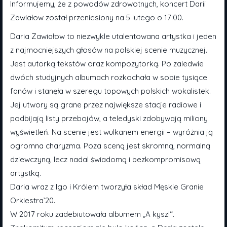
Informujemy, że z powodów zdrowotnych, koncert Darii
Zawiałow został przeniesiony na 5 lutego o 17:00.
Daria Zawiałow to niezwykle utalentowana artystka i jeden
z najmocniejszych głosów na polskiej scenie muzycznej.
Jest autorką tekstów oraz kompozytorką. Po zaledwie
dwóch studyjnych albumach rozkochała w sobie tysiące
fanów i stanęła w szeregu topowych polskich wokalistek.
Jej utwory są grane przez największe stacje radiowe i
podbijają listy przebojów, a teledyski zdobywają miliony
wyświetleń. Na scenie jest wulkanem energii – wyróżnia ją
ogromna charyzma. Poza sceną jest skromną, normalną
dziewczyną, lecz nadal świadomą i bezkompromisową
artystką.
Daria wraz z Igo i Królem tworzyła skład Męskie Granie
Orkiestra’20.
W 2017 roku zadebiutowała albumem „A kysz!“.