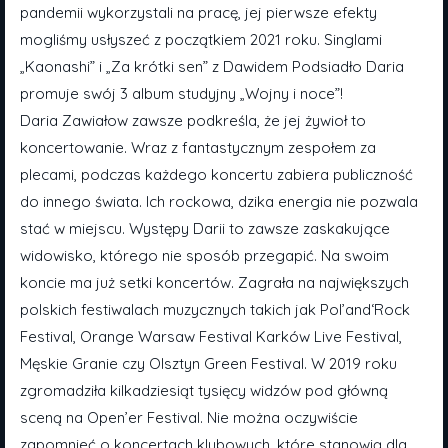
pandemii wykorzystali na pracę, jej pierwsze efekty
mogliśmy usłyszeć z początkiem 2021 roku. Singlami
„Kaonashi” i „Za krótki sen” z Dawidem Podsiadło Daria
promuje swój 3 album studyjny „Wojny i noce”!
Daria Zawiałow zawsze podkreśla, że jej żywioł to
koncertowanie. Wraz z fantastycznym zespołem za
plecami, podczas każdego koncertu zabiera publiczność
do innego świata. Ich rockowa, dzika energia nie pozwala
stać w miejscu. Występy Darii to zawsze zaskakujące
widowisko, którego nie sposób przegapić. Na swoim
koncie ma już setki koncertów. Zagrała na największych
polskich festiwalach muzycznych takich jak Pol’and‘Rock
Festival, Orange Warsaw Festival Karków Live Festival,
Męskie Granie czy Olsztyn Green Festival. W 2019 roku
zgromadziła kilkadziesiąt tysięcy widzów pod główną
sceną na Open’er Festival. Nie można oczywiście
zapomnieć o koncertach klubowych, które stanowią dla